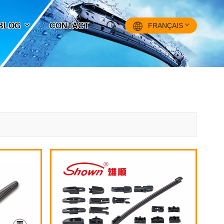
 BLOG
CONTACT
FRANÇAIS
English
Français
Pусский
Español
中文