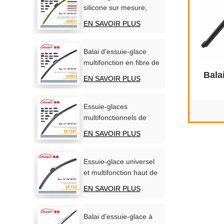
silicone sur mesure,
fabrication directe
EN SAVOIR PLUS
d'usine (OEM/ODM).
Balai d'essuie-glace
multifonction en fibre de
carbone souple
Bala
EN SAVOIR PLUS
Essuie-glaces
multifonctionnels de
qualité supérieure pour
EN SAVOIR PLUS
pare-brise automobile
Essuie-glace universel
et multifonction haut de
gamme sans os
EN SAVOIR PLUS
Balai d'essuie-glace à