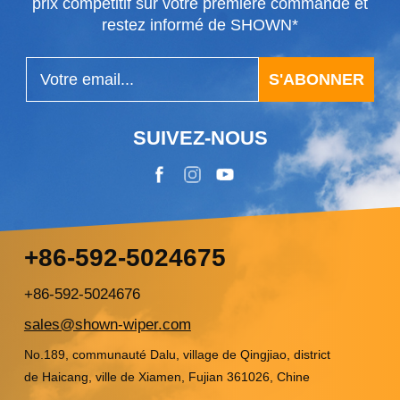
prix compétitif sur votre première commande et
restez informé de SHOWN*
S'ABONNER
SUIVEZ-NOUS
+86-592-5024675
+86-592-5024676
sales@shown-wiper.com
No.189, communauté Dalu, village de Qingjiao, district
de Haicang, ville de Xiamen, Fujian 361026, Chine