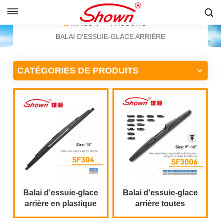
FRANÇAIS
MAISON
PRODUITS
BALAI D'ESSUIE-GLACE ARRIÈRE
English
CATÉGORIES DE PRODUITS
Français
Pусский
Español
中文
Balai d'essuie-glace
Balai d'essuie-glace
arrière en plastique
arrière toutes
pour SKODA
saisons