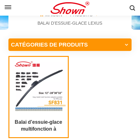
FRANÇAIS
MAISON
PRODUITS
BALAI D'ESSUIE-GLACE LEXUS
English
CATÉGORIES DE PRODUITS
Français
Pусский
Español
中文
Balai d'essuie-glace
multifonction à
installation facile,