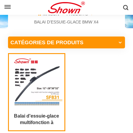
FRANÇAIS
MAISON
PRODUITS
BALAI D'ESSUIE-GLACE BMW X4
English
CATÉGORIES DE PRODUITS
Français
Pусский
Español
中文
Balai d'essuie-glace
multifonction à
installation facile,