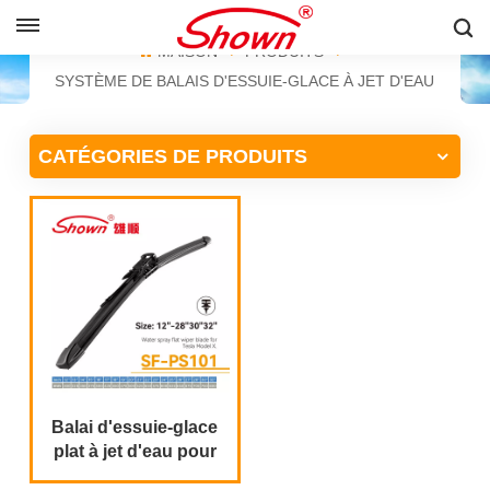
FRANÇAIS
MAISON
PRODUITS
SYSTÈME DE BALAIS D'ESSUIE-GLACE À JET D'EAU
English
CATÉGORIES DE PRODUITS
Français
Pусский
Español
中文
Balai d'essuie-glace
plat à jet d'eau pour
Tesla Model X