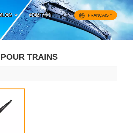
 BLOG
CONTACT
FRANÇAIS
English
 POUR TRAINS
Français
Pусский
Español
中文