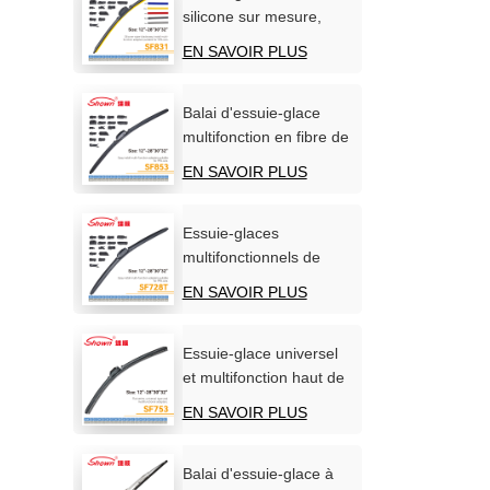
silicone sur mesure,
fabrication directe
EN SAVOIR PLUS
d'usine (OEM/ODM).
Balai d'essuie-glace
multifonction en fibre de
carbone souple
EN SAVOIR PLUS
Essuie-glaces
multifonctionnels de
qualité supérieure pour
EN SAVOIR PLUS
pare-brise automobile
Essuie-glace universel
et multifonction haut de
gamme sans os
EN SAVOIR PLUS
Balai d'essuie-glace à