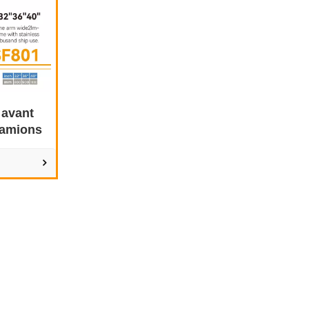
 avant
camions