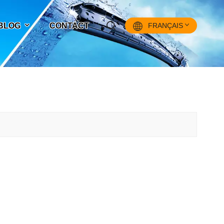
 BLOG
CONTACT
FRANÇAIS
English
Français
Pусский
Español
中文