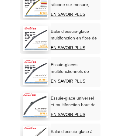
silicone sur mesure,
fabrication directe
EN SAVOIR PLUS
d'usine (OEM/ODM).
Balai d'essuie-glace
multifonction en fibre de
carbone souple
EN SAVOIR PLUS
Essuie-glaces
multifonctionnels de
qualité supérieure pour
EN SAVOIR PLUS
pare-brise automobile
Essuie-glace universel
et multifonction haut de
gamme sans os
EN SAVOIR PLUS
Balai d'essuie-glace à