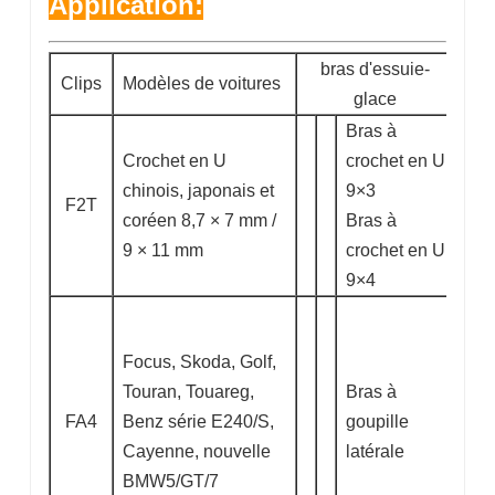
Application:
bras d'essuie-
Clips
Modèles de voitures
glace
Bras à
Crochet en U
crochet en U
chinois, japonais et
9×3
F2T
coréen 8,7 × 7 mm /
Bras à
9 × 11 mm
crochet en U
9×4
Focus, Skoda, Golf,
Touran, Touareg,
Bras à
FA4
Benz série E240/S,
goupille
Cayenne, nouvelle
latérale
BMW5/GT/7