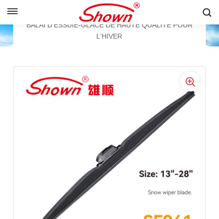
FRANÇAIS
BALAI D'ESSUIE-GLACE À NEIGE
BALAI D'ESSUIE-GLACE DE HAUTE QUALITÉ POUR
L'HIVER
English
Français
Pусский
Español
中文