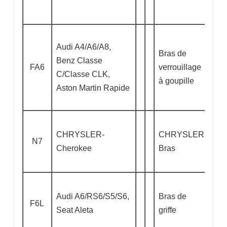
Audi A4/A6/A8,
Bras de
Benz Classe
FA6
verrouillage
C/Classe CLK,
à goupille
Aston Martin Rapide
CHRYSLER-
CHRYSLER
N7
Cherokee
Bras
Audi A6/RS6/S5/S6,
Bras de
F6L
Seat Aleta
griffe