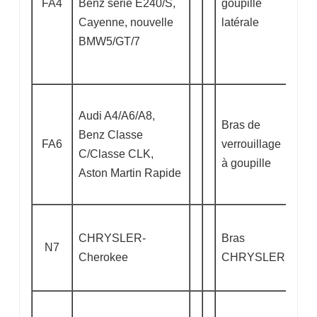
FA4
Benz série E240/S,
goupille
Cayenne, nouvelle
latérale
BMW5/GT/7
Audi A4/A6/A8,
Bras de
Benz Classe
FA6
verrouillage
C/Classe CLK,
à goupille
Aston Martin Rapide
CHRYSLER-
Bras
N7
Cherokee
CHRYSLER