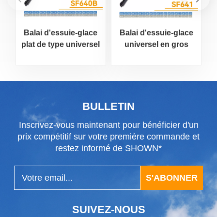
Balai d'essuie-glace
Balai d'essuie-glace
plat de type universel
universel en gros
p
BULLETIN
Inscrivez-vous maintenant pour bénéficier d'un
prix compétitif sur votre première commande et
restez informé de SHOWN*
S'ABONNER
SUIVEZ-NOUS