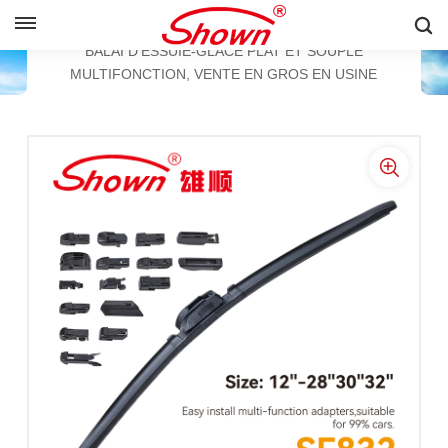
FRANÇAIS
BALAI D'ESSUIE-GLACE PLAT
BALAI D'ESSUIE-GLACE PLAT ET SOUPLE
MULTIFONCTION, VENTE EN GROS EN USINE
English
Français
Pусский
Español
中文