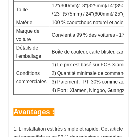
12''(300mm)/13''(325mm)/14''(350mm)/
Taille
/ 23'' (575mm) / 24"(600mm)/ 25"(625
Matériel
100 % caoutchouc naturel et acier à res
Marque de
Convient à 99 % des voitures - 17 adap
voiture
Détails de
Boîte de couleur, carte blister, carte b
l'emballage
1) Le prix est basé sur FOB Xiamen
Conditions
2) Quantité minimale de commande : 3
commerciales
3) Paiement : T/T, 30% comme acompte
4) Port : Xiamen, Ningbo, Guangzhou
Avantages :
1. L'installation est très simple et rapide. Cet article