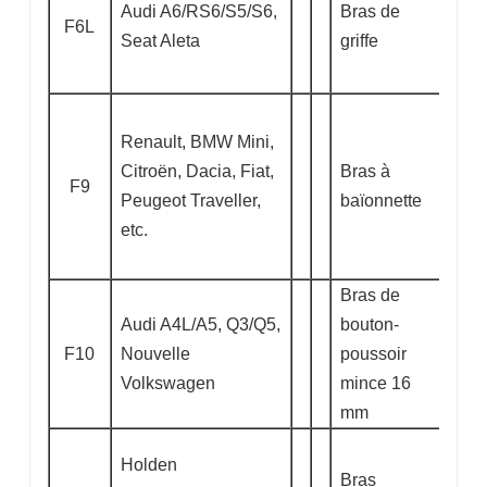
Audi A6/RS6/S5/S6,
Bras de
F6L
Seat Aleta
griffe
Renault, BMW Mini,
Citroën, Dacia, Fiat,
Bras à
F9
Peugeot Traveller,
baïonnette
etc.
Bras de
Audi A4L/A5, Q3/Q5,
bouton-
F10
Nouvelle
poussoir
Volkswagen
mince 16
mm
Holden
Bras