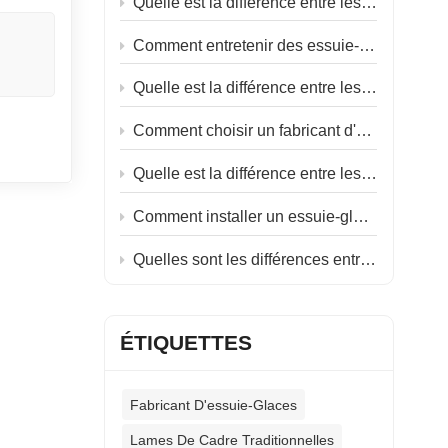
Quelle est la différence entre les essuie-glaces plats et les essuie-glaces hybrides ?
ffinée
Comment entretenir des essuie-glaces en caoutchouc souple ?
t...
Quelle est la différence entre les essuie-glaces d'hiver et les essuie-glaces d'été ?
Comment choisir un fabricant d'essuie-glaces ?
Quelle est la différence entre les essuie-glaces plats et les essuie-glaces classiques ?
Comment installer un essuie-glace marin ?
Quelles sont les différences entre les essuie-glaces côté conducteur et côté passager ?
ÉTIQUETTES
Fabricant D'essuie-Glaces
Lames De Cadre Traditionnelles