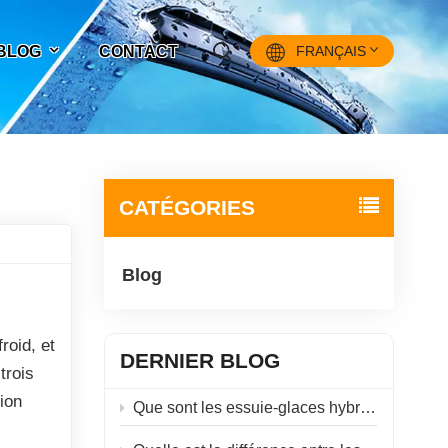
 BLOG
CONTACT
FRANÇAIS
English
Français
CATÉGORIES
Pусский
Blog
Español
中文
roid, et
DERNIER BLOG
trois
ion
Que sont les essuie-glaces hybrides ?