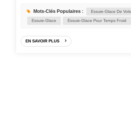
Contrairement aux essuie-glaces ordinaires qui se 
permet à la lame d'épouser parfaitement les conto
Mots-Clés Populaires :
Essuie-Glace De Voi
n'apparaît entre le caoutchouc et le verre pendant 
Essuie-Glace
Essuie-Glace Pour Temps Froid
EN SAVOIR PLUS