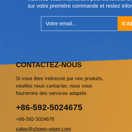
sur votre première commande et restez in
S'
CONTACTEZ-NOUS
Si vous êtes intéressé par nos produits,
veuillez nous contacter, nous vous
fournirons des services adaptés
+86-592-5024675
+86-592-5024676
sales@shown-wiper.com