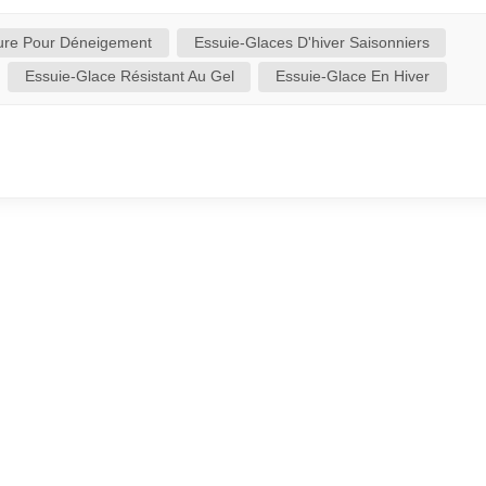
rigidifient facilement par mauvais temps, leur conception ra
urs du pare-brise. Aucun soulèvement irrégulier ni espace
ture Pour Déneigement
Essuie-Glaces D'hiver Saisonniers
l'essuyage, garantissant un résultat impeccable, net et sans 
Essuie-Glace Résistant Au Gel
Essuie-Glace En Hiver