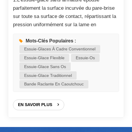
parfaitement la surface incurvée du pare-brise
sur toute sa surface de contact, répartissant la
pression uniformément sur la lame en
caoutchouc sans compression partielle ni jeu.
Son bord d'essuyage en caoutchouc est traité
Mots-Clés Populaires :
professionnellement avec un revêtement en
Essuie-Glaces À Cadre Conventionnel
carbone haute performance. Ce film de carbone
Essuie-Glace Flexible
Essuie-Os
spécialisé réduit efficacement la friction entre le
Essuie-Glace Sans Os
caoutchouc et le verre, offrant un
Essuie-Glace Traditionnel
fonctionnement remarquablement silencieux,
Bande Raclante En Caoutchouc
une glisse ultra-fluide et un nettoyage
impeccable, sans traces, même en cas de
EN SAVOIR PLUS
fortes pluies, de poussière et de saletés
résiduelles sur les vitres de la voiture. 2.Conçu
selon des principes d'aérodynamisme éprouvés,
cet essuie-glace plat présente un profil