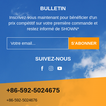
extérieur profilé qui optimise le flux d'air entrant
BULLETIN
à haute...
Inscrivez-vous maintenant pour bénéficier d'un
prix compétitif sur votre première commande et
restez informé de SHOWN*
S'ABONNER
SUIVEZ-NOUS
+86-592-5024675
+86-592-5024676