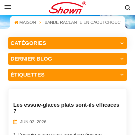
FRANÇAIS
MAISON
BANDE RACLANTE EN CAOUTCHOUC
English
CATÉGORIES
Français
DERNIER BLOG
Pусский
Español
ÉTIQUETTES
中文
Les essuie-glaces plats sont-ils efficaces
?
JUN 02, 2026
1.L'essuie-glace sans armature épouse