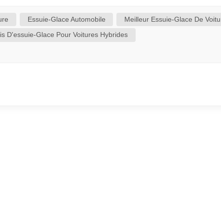
 propriétaire de votre véhicule pour vérifier la compatibilit
Vérifier l'état de la lame en caoutchouc (usure).Soulevez l'es
ure
Essuie-Glace Automobile
Meilleur Essuie-Glace De Voitu
ouc propre. Les lames usées, rigides ou...
is D'essuie-Glace Pour Voitures Hybrides