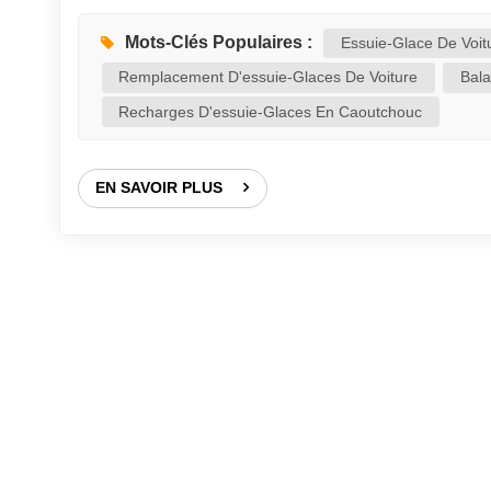
par des attaches clipsables. Consultez le manuel du
votre modèle et la taille de vos essuie-glaces. 2. 
Mots-Clés Populaires :
Essuie-Glace De Voit
glace et passez vos doigts sur la lame en caoutch
Remplacement D'essuie-Glaces De Voiture
Bala
Recharges D'essuie-Glaces En Caoutchouc
EN SAVOIR PLUS