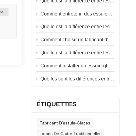
Quelle est la différence entre les essuie-glaces plats et les essuie-glaces hybrides ?
é avec
suie-
re
Comment entretenir des essuie-glaces en caoutchouc souple ?
Quelle est la différence entre les essuie-glaces d'hiver et les essuie-glaces d'été ?
Comment choisir un fabricant d'essuie-glaces ?
Quelle est la différence entre les essuie-glaces plats et les essuie-glaces classiques ?
Comment installer un essuie-glace marin ?
Quelles sont les différences entre les essuie-glaces côté conducteur et côté passager ?
ÉTIQUETTES
Fabricant D'essuie-Glaces
Lames De Cadre Traditionnelles