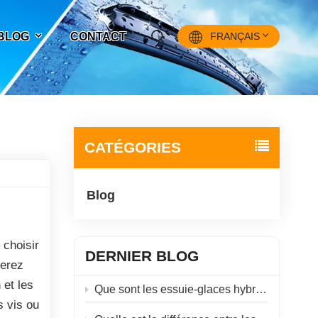
 BLOG
CONTACT
FRANÇAIS
English
Français
CATÉGORIES
Pусский
Blog
Español
中文
 choisir
DERNIER BLOG
verez
 et les
Que sont les essuie-glaces hybrides ?
s vis ou