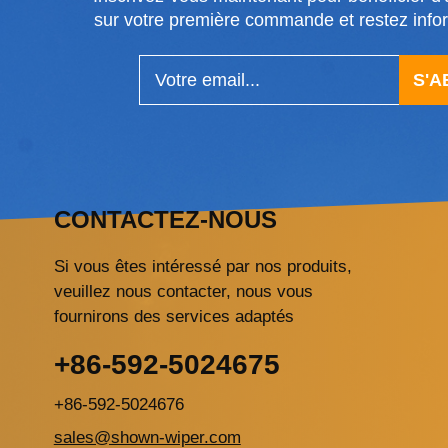
sur votre première commande et restez in
S'
CONTACTEZ-NOUS
Si vous êtes intéressé par nos produits,
veuillez nous contacter, nous vous
fournirons des services adaptés
+86-592-5024675
+86-592-5024676
sales@shown-wiper.com