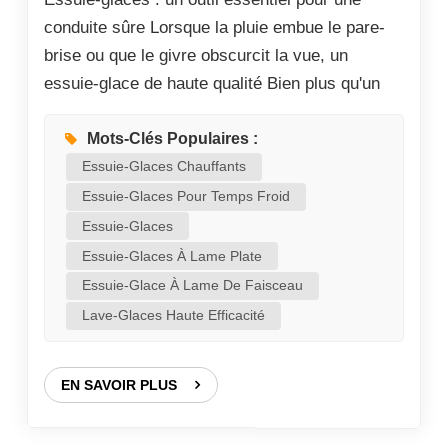
conduite sûre Lorsque la pluie embue le pare-
brise ou que le givre obscurcit la vue, un
essuie-glace de haute qualité Bien plus qu'un
simple accessoire pratique, c'est un garant de
la sécurité routière. Parmi les différents types
Mots-Clés Populaires :
d'essuie-glaces, les balais d'essuie-glace se
Essuie-Glaces Chauffants
distinguent par leur conception unique et leurs
Essuie-Glaces Pour Temps Froid
performances supérieures, ce qui en fait un
Essuie-Glaces
élément de sécurité indispensable pour les
Essuie-Glaces À Lame Plate
véhicules modernes. Xiong Shun Automobile
Essuie-Glace À Lame De Faisceau
Material (Xiamen) Co., Ltd., professionnel usine
Lave-Glaces Haute Efficacité
d'essuie-glaces,ont produit de nombreux styles
:Essuie-glace en métalEssuie-glace plat,
EN SAVOIR PLUS
Essuie-glace hybrideEssuie-glaces pour bus et
camions, essuie-glaces d'hiver, essuie-glaces
arrière, essuie-glaces en acier inoxydable et