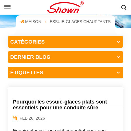
FRANÇAIS
MAISON
ESSUIE-GLACES CHAUFFANTS
English
CATÉGORIES
Français
DERNIER BLOG
Pусский
Español
ÉTIQUETTES
中文
Pourquoi les essuie-glaces plats sont
essentiels pour une conduite sûre
FEB 26, 2026
Essuie-glaces : un outil essentiel pour une