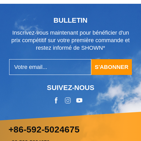
recharges d'essuie-glaces, e...
BULLETIN
Inscrivez-vous maintenant pour bénéficier d'un
prix compétitif sur votre première commande et
restez informé de SHOWN*
S'ABONNER
SUIVEZ-NOUS
+86-592-5024675