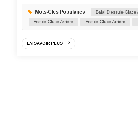
balai d'essuie-glace de la voiture a été récemment 
accidentelle). Soulevez doucement le bras d'essuie
Mots-Clés Populaires :
Balai D'essuie-Glace 
Essuie-Glace Arrière
Essuie-Glace Arrière
EN SAVOIR PLUS