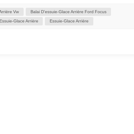
utilisé, attendez quelques minutes pour éviter une activatio
-glace arri&egrav...
Arrière Vw
Balai D'essuie-Glace Arrière Ford Focus
Essuie-Glace Arrière
Essuie-Glace Arrière