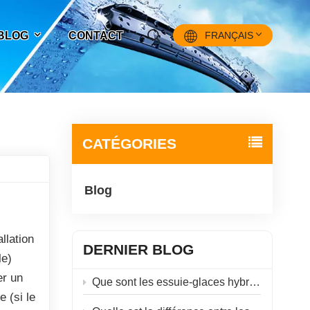
 BLOG
CONTACT
FRANÇAIS
English
Français
CATÉGORIES
Pусский
Blog
Español
中文
llation
DERNIER BLOG
le)
er un
Que sont les essuie-glaces hybrides ?
e (si le