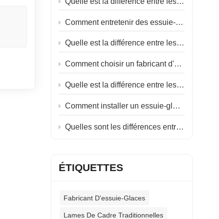
Quelle est la différence entre les essuie-glaces plats et les essuie-glaces hybrides ?
n
Comment entretenir des essuie-glaces en caoutchouc souple ?
Quelle est la différence entre les essuie-glaces d'hiver et les essuie-glaces d'été ?
Comment choisir un fabricant d'essuie-glaces ?
Quelle est la différence entre les essuie-glaces plats et les essuie-glaces classiques ?
Comment installer un essuie-glace marin ?
Quelles sont les différences entre les essuie-glaces côté conducteur et côté passager ?
ÉTIQUETTES
Fabricant D'essuie-Glaces
Lames De Cadre Traditionnelles