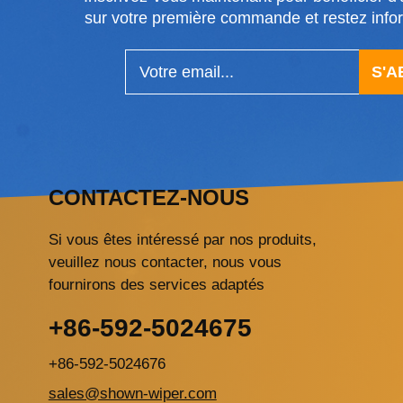
sur votre première commande et restez in
S'
CONTACTEZ-NOUS
Si vous êtes intéressé par nos produits,
veuillez nous contacter, nous vous
fournirons des services adaptés
+86-592-5024675
+86-592-5024676
sales@shown-wiper.com