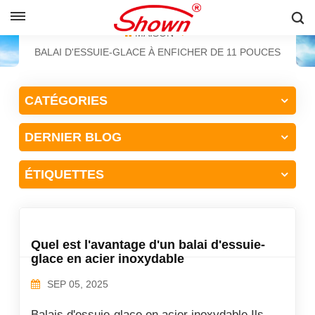
FRANÇAIS
MAISON
BALAI D'ESSUIE-GLACE À ENFICHER DE 11 POUCES
English
CATÉGORIES
Français
DERNIER BLOG
Pусский
Español
ÉTIQUETTES
中文
Quel est l'avantage d'un balai d'essuie-
glace en acier inoxydable
SEP 05, 2025
Balais d'essuie-glace en acier inoxydable Ils