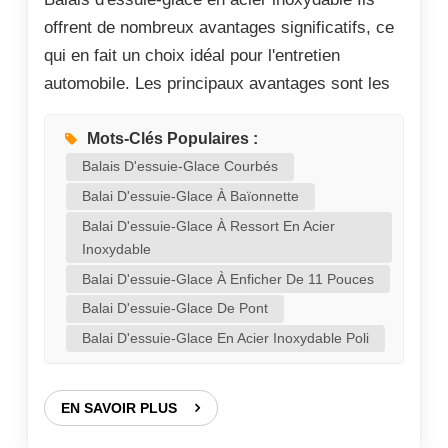
offrent de nombreux avantages significatifs, ce
qui en fait un choix idéal pour l'entretien
automobile. Les principaux avantages sont les
suivants : Résistance exceptionnelle à la
corrosion : Grâce aux propriétés inhérentes à
Mots-Clés Populaires :
l'acier inoxydable, ces balais d'essuie-glace Ils
Balais D'essuie-Glace Courbés
présentent une résistance exceptionnelle à la
Balai D'essuie-Glace À Baïonnette
corrosion. Ils résistent efficacement aux effets
Balai D'essuie-Glace À Ressort En Acier
Inoxydable
néfastes de l'eau de pluie, de la neige, du sel de
voirie, des pluies acides et autres substances
Balai D'essuie-Glace À Enficher De 11 Pouces
corrosives sans rouiller. Cette robustesse
Balai D'essuie-Glace De Pont
garantit des performances fiables dans des
Balai D'essuie-Glace En Acier Inoxydable Poli
conditions climatiques et environnementales
difficiles, prolongeant considérablement leur...
EN SAVOIR PLUS