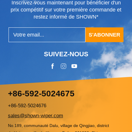
Inscrivez-vous maintenant pour bénéficier d'un
prix compétitif sur votre première commande et
restez informé de SHOWN*
S'ABONNER
SUIVEZ-NOUS
+86-592-5024675
+86-592-5024676
sales@shown-wiper.com
No.189, communauté Dalu, village de Qingjiao, district