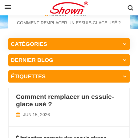
FRANÇAIS
MAISON
BLOG
COMMENT REMPLACER UN ESSUIE-GLACE USÉ ?
English
CATÉGORIES
Français
DERNIER BLOG
Pусский
Español
ÉTIQUETTES
中文
Comment remplacer un essuie-
glace usé ?
JUN 15, 2026