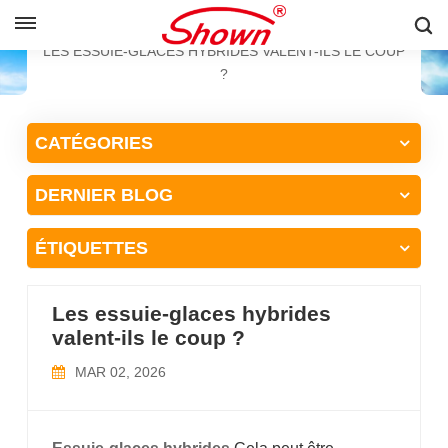
FRANÇAIS
MAISON
BLOG
LES ESSUIE-GLACES HYBRIDES VALENT-ILS LE COUP
?
English
CATÉGORIES
Français
DERNIER BLOG
Pусский
Español
ÉTIQUETTES
中文
Les essuie-glaces hybrides
valent-ils le coup ?
MAR 02, 2026